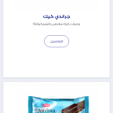
جراندي كيك
وصف : كيك مغطى بالشوكولاتة
التفاصيل