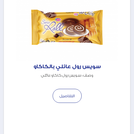
سويس رول عائلي بالكاكاو
وصف : سويس رول كاكاو عائلي
التفاصيل