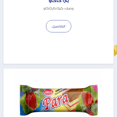
بارا كاكاو
وصف : كيك بالكاكاو
التفاصيل