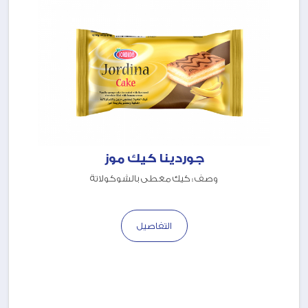
جوردينا كيك موز
وصف : كيك مغطى بالشوكولاتة
التفاصيل