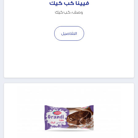
فيينا كب كيك
وصف : كب كيك
التفاصيل