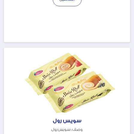
سويس رول
وصف : سويس رول