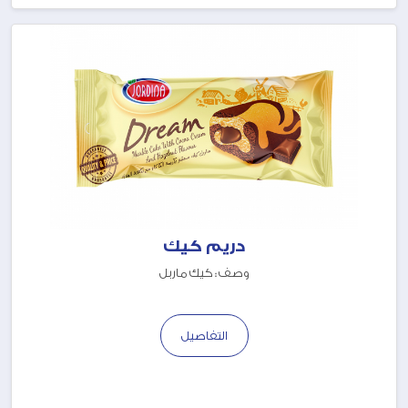
دريم كيك
وصف : كيك ماربل
التفاصيل