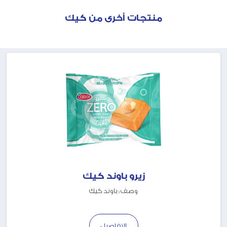
منتجات أخرى من كيك
زيرو باوند كيك
وصف : باوند كيك
التفاصيل