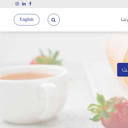
نـا
English
ث