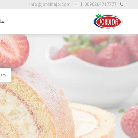
info@jordinajo.com
|
0096264717777
منت