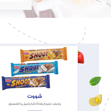
شووت
وصف : شوكولاتة بالكراميل و الفستق