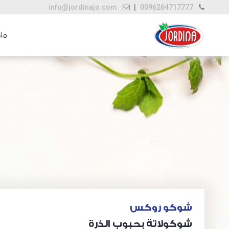
info@jordinajo.com
|
0096264717777
منت
شوكو روكس
شوكولاتة بحبوب الذرة