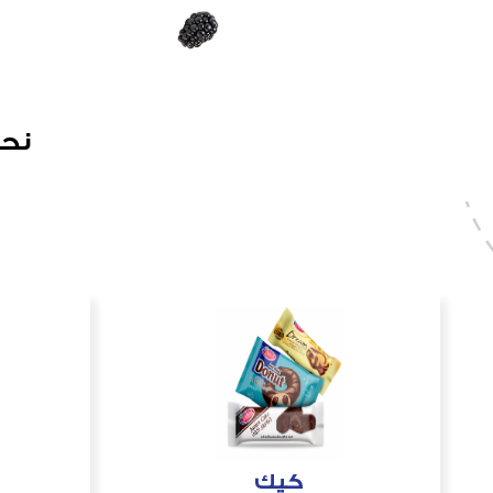
نحن
كيك