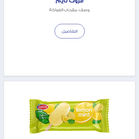
فروت تايم
وصف : مثلجات الفواكة
التفاصيل