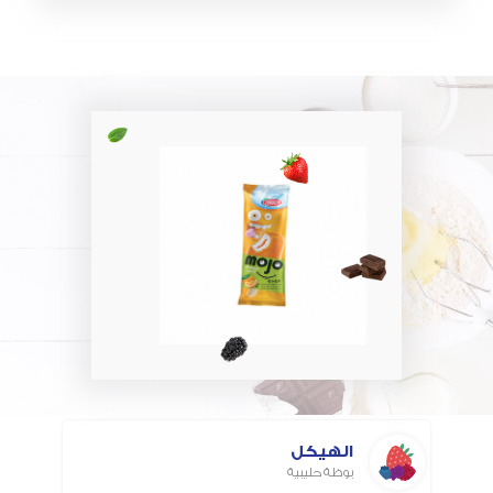
الهيكل
بوظة حليبية