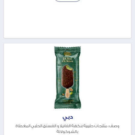
دبي
وصف : مثلجات حليبية بنكهة الفانيلا و الفستق الحلبي المغطاة
بالشوكولاتة