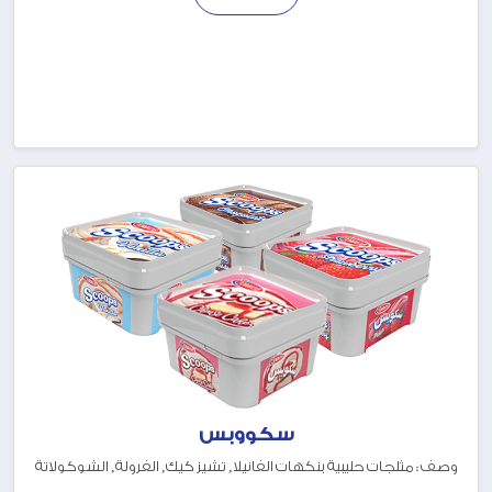
سكووبس
وصف : مثلجات حليبية بنكهات الفانيلا, تشيز كيك, الفرولة, الشوكولاتة