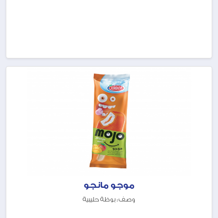
موجو مانجو
وصف : بوظة حليبية