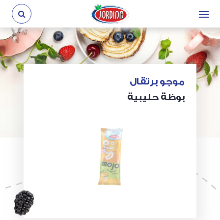
موجو برتقال
بوظة حليبية