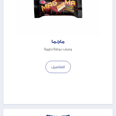
ماجما
وصف : بوظة حليبية
التفاصيل