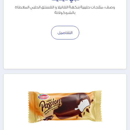
وصف : مثلجات حليبية بنكهة الفانيلا و الفستق الحلبي المغطاة
بالشوكولاتة
التفاصيل