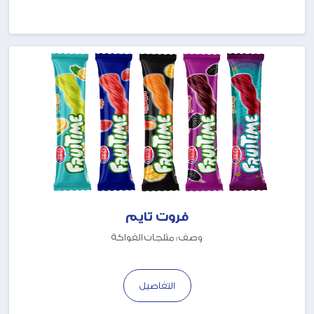
فروت تايم
وصف : مثلجات الفواكة
التفاصيل