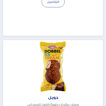
التفاصيل
دوبل
وصف : مثلجات حليبية بالفول السوداني