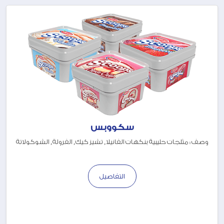
سكووبس
وصف : مثلجات حليبية بنكهات الفانيلا, تشيز كيك, الفرولة, الشوكولاتة
التفاصيل