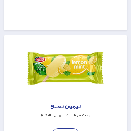
ليمون نعنع
وصف : مثلجات الليمون و النعنع