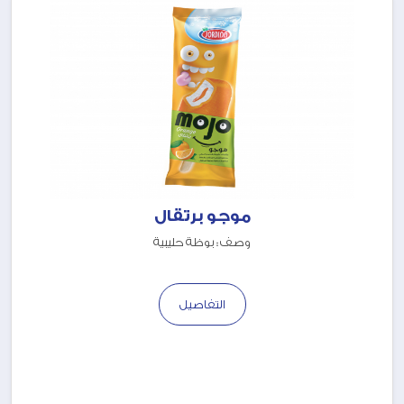
موجو برتقال
وصف : بوظة حليبية
التفاصيل