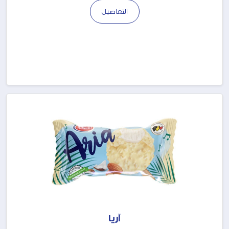
التفاصيل
آريا