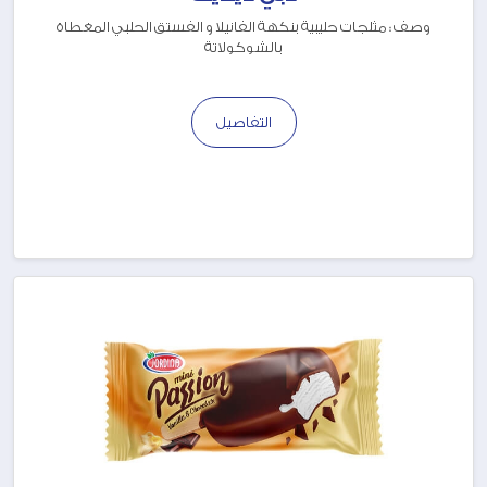
وصف : مثلجات حليبية بنكهة الفانيلا و الفستق الحلبي المغطاة
بالشوكولاتة
التفاصيل