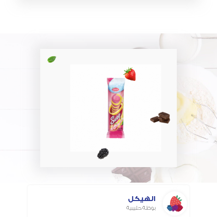
الهيكل
بوظة حليبية