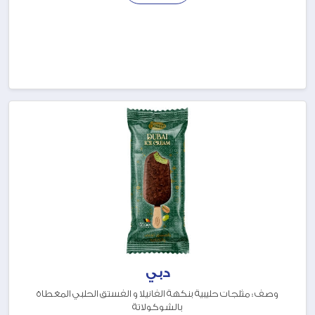
دبي
وصف : مثلجات حليبية بنكهة الفانيلا و الفستق الحلبي المغطاة
بالشوكولاتة