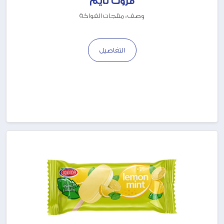
فروت تايم
وصف : مثلجات الفواكة
التفاصيل