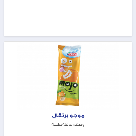
موجو برتقال
وصف : بوظة حليبية