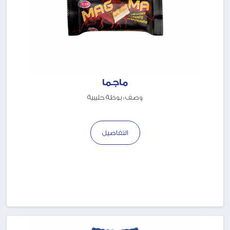
ماجما
وصف : بوظة حليبية
التفاصيل