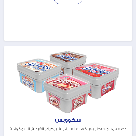
سكووبس
وصف : مثلجات حليبية بنكهات الفانيلا, تشيز كيك, الفرولة, الشوكولاتة