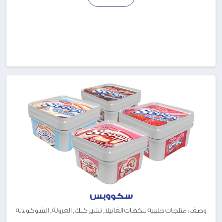
سكووبس
وصف : مثلجات حليبية بنكهات الفانيلا, تشيز كيك, الفرولة, الشوكولاتة