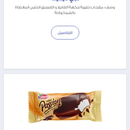
وصف : مثلجات حليبية بنكهة الفانيلا و الفستق الحلبي المغطاة
بالشوكولاتة
التفاصيل