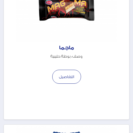
ماجما
وصف : بوظة حليبية
التفاصيل