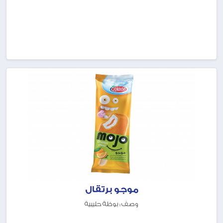
موجو برتقال
وصف : بوظة حليبية