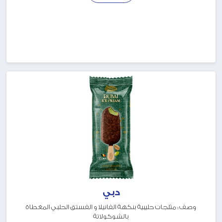
دبي
وصف : مثلجات حليبية بنكهة الفانيلا و الفستق الحلبي المغطاة
بالشوكولاتة