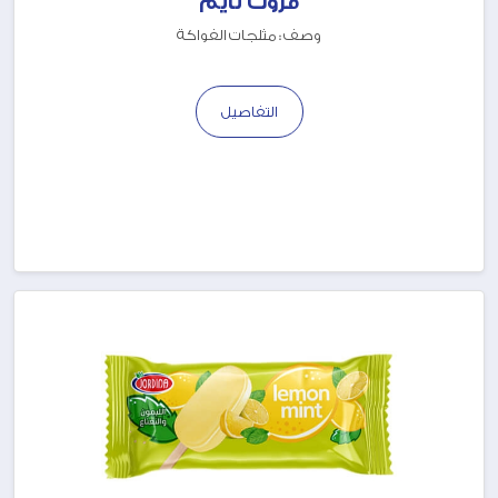
فروت تايم
وصف : مثلجات الفواكة
التفاصيل